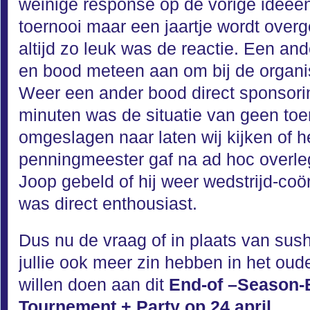
weinige response op de vorige ideeë
toernooi maar een jaartje wordt over
altijd zo leuk was de reactie. Een an
en bood meteen aan om bij de organis
Weer een ander bood direct sponsori
minuten was de situatie van geen toer
omgeslagen naar laten wij kijken of he
penningmeester gaf na ad hoc overle
Joop gebeld of hij weer wedstrijd-coörd
was direct enthousiast.
Dus nu de vraag of in plaats van sus
jullie ook meer zin hebben in het ou
willen doen aan dit
End-of –Season-
Tournement + Party op 24 april.