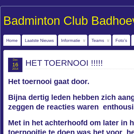
Badminton Club Badhoe
Home
Laatste Nieuws
Informatie
Teams
Foto’s
Dec
HET TOERNOOI !!!!!
16
2014
Het toernooi gaat door.
Bijna dertig leden hebben zich aan
zeggen de reacties waren enthousi
Met in het achterhoofd om later in 
toernooitje te doen was het voor he