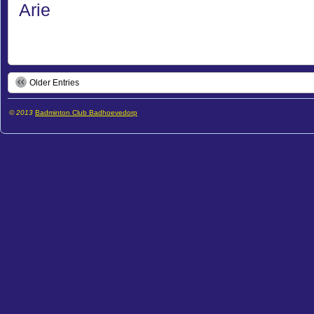
Arie
Older Entries
© 2013
Badminton Club Badhoevedorp