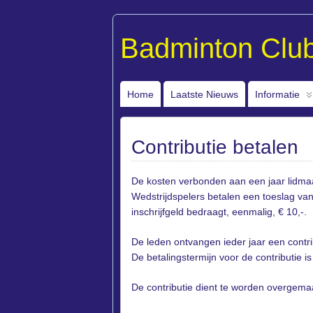
Badminton Clu
Home
Laatste Nieuws
Informatie
Contributie betalen
De kosten verbonden aan een jaar lidma
Wedstrijdspelers betalen een toeslag van 
inschrijfgeld bedraagt, eenmalig, € 10,-.
De leden ontvangen ieder jaar een contri
De betalingstermijn voor de contributie i
De contributie dient te worden overgema