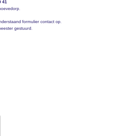
0 41
hoevedorp.
nderstaand formulier contact op.
meester gestuurd.