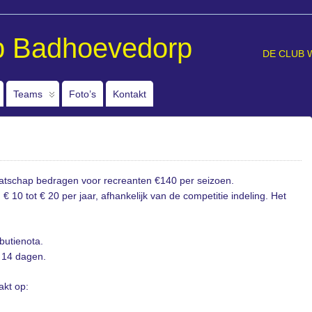
b Badhoevedorp
DE CLUB 
Teams
Foto’s
Kontakt
atschap bedragen voor recreanten €140 per seizoen.
€ 10 tot € 20 per jaar, afhankelijk van de competitie indeling. Het
butienota.
s 14 dagen.
akt op: