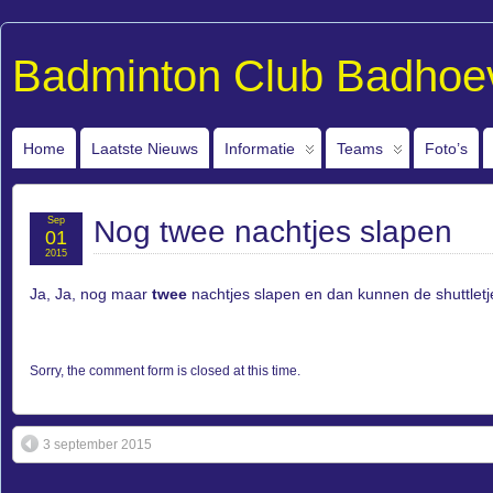
Badminton Club Badhoe
Home
Laatste Nieuws
Informatie
Teams
Foto’s
Sep
Nog twee nachtjes slapen
01
2015
Ja, Ja, nog maar
twee
nachtjes slapen en dan kunnen de shuttletj
Sorry, the comment form is closed at this time.
3 september 2015