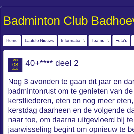
Badminton Club Badhoe
Home
Laatste Nieuws
Informatie
Teams
Foto’s
Dec
40+**** deel 2
08
2022
Nog 3 avonden te gaan dit jaar en dan
badmintonrust om te genieten van de
kerstliederen, eten en nog meer eten
kerstdag daarheen en de volgende d
naar toe, om daarna uitgevloerd bij t
jaarwisseling begint om opnieuw te b