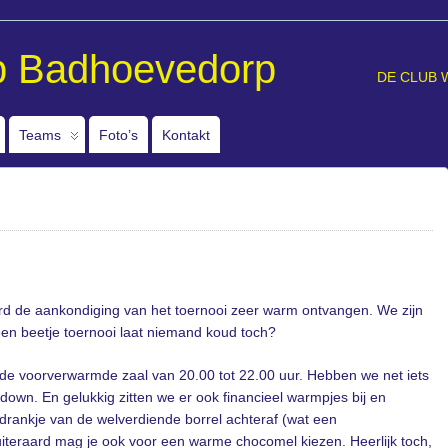
b Badhoevedorp
DE CLUB 
Teams
Foto’s
Kontakt
rd de aankondiging van het toernooi zeer warm ontvangen. We zijn
een beetje toernooi laat niemand koud toch?
 de voorverwarmde zaal van 20.00 tot 22.00 uur. Hebben we net iets
own. En gelukkig zitten we er ook financieel warmpjes bij en
drankje van de welverdiende borrel achteraf (wat een
iteraard mag je ook voor een warme chocomel kiezen. Heerlijk toch,