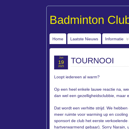
Badminton Clu
Home
Laatste Nieuws
Informatie
Jun
TOURNOOI
19
2025
Loopt iedereen al warm?
Op een heel enkele lauwe reactie na, we
dan wel een gezelligheidsclubbie, maar 
Dat wordt een verhitte strijd. We hebben
meer ruimte voor warming up en cooling d
sponsort de club het eerste verkoelende 
hartverwarmend gebaar). Sorry Narain, u