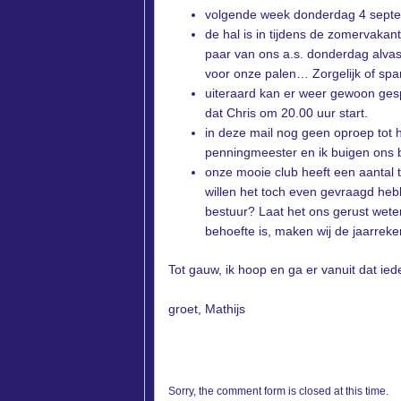
volgende week donderdag 4 septe
de hal is in tijdens de zomervaka
paar van ons a.s. donderdag alvast
voor onze palen… Zorgelijk of spa
uiteraard kan er weer gewoon gesp
dat Chris om 20.00 uur start.
in deze mail nog geen oproep tot 
penningmeester en ik buigen ons b
onze mooie club heeft een aantal 
willen het toch even gevraagd he
bestuur? Laat het ons gerust weten
behoefte is, maken wij de jaarreken
Tot gauw, ik hoop en ga er vanuit dat ied
groet, Mathijs
Sorry, the comment form is closed at this time.