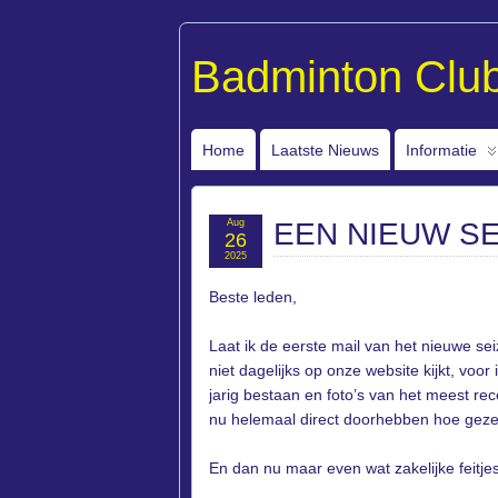
Badminton Clu
Home
Laatste Nieuws
Informatie
Aug
EEN NIEUW S
26
2025
Beste leden,
Laat ik de eerste mail van het nieuwe se
niet dagelijks op onze website kijkt, voo
jarig bestaan en foto’s van het meest re
nu helemaal direct doorhebben hoe gezell
En dan nu maar even wat zakelijke feitjes