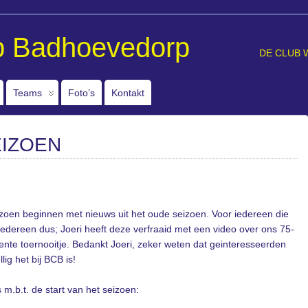
b Badhoevedorp
DE CLUB 
Teams
Foto’s
Kontakt
EIZOEN
izoen beginnen met nieuws uit het oude seizoen. Voor iedereen die
r iedereen dus; Joeri heeft deze verfraaid met een video over ons 75-
cente toernooitje. Bedankt Joeri, zeker weten dat geinteresseerden
ig het bij BCB is!
 m.b.t. de start van het seizoen: