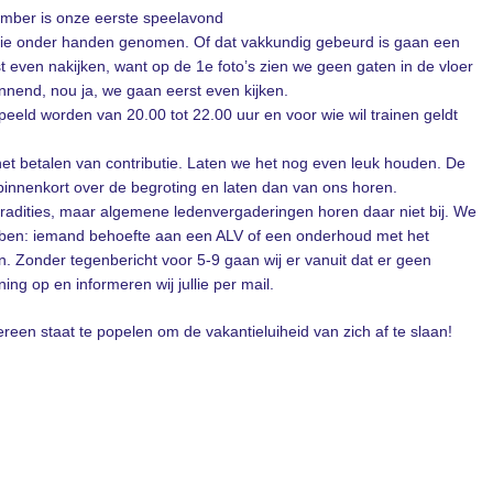
mber is onze eerste speelavond
ntie onder handen genomen. Of dat vakkundig gebeurd is gaan een
 even nakijken, want op de 1e foto’s zien we geen gaten in de vloer
nnend, nou ja, we gaan eerst even kijken.
eeld worden van 20.00 tot 22.00 uur en voor wie wil trainen geldt
het betalen van contributie. Laten we het nog even leuk houden. De
innenkort over de begroting en laten dan van ons horen.
tradities, maar algemene ledenvergaderingen horen daar niet bij. We
bben: iemand behoefte aan een ALV of een onderhoud met het
. Zonder tegenbericht voor 5-9 gaan wij er vanuit dat er geen
ing op en informeren wij jullie per mail.
ereen staat te popelen om de vakantieluiheid van zich af te slaan!