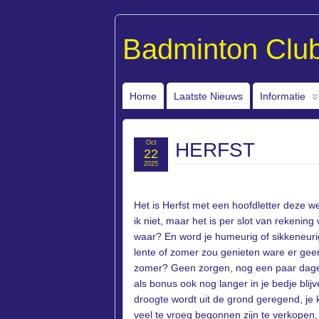
Badminton Clu
Home
Laatste Nieuws
Informatie
Oct
HERFST
22
2025
Het is Herfst met een hoofdletter deze w
ik niet, maar het is per slot van rekening
waar? En word je humeurig of sikkeneurig
lente of zomer zou genieten ware er gee
zomer? Geen zorgen, nog een paar dagen e
als bonus ook nog langer in je bedje blijve
droogte wordt uit de grond geregend, je k
veel te vroeg begonnen zijn te verkope