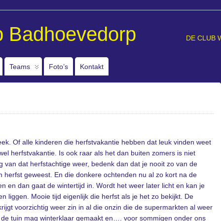
b Badhoevedorp
DE CLUB 
Teams
Foto’s
Kontakt
eek. Of alle kinderen die herfstvakantie hebben dat leuk vinden weet
 wel herfstvakantie. Is ook raar als het dan buiten zomers is niet
 van dat herfstachtige weer, bedenk dan dat je nooit zo van de
n herfst geweest. En die donkere ochtenden nu al zo kort na de
n dan gaat de wintertijd in. Wordt het weer later licht en kan je
n liggen. Mooie tijd eigenlijk die herfst als je het zo bekijkt. De
rijgt voorzichtig weer zin in al die onzin die de supermarkten al weer
n, de tuin mag winterklaar gemaakt en…. voor sommigen onder ons