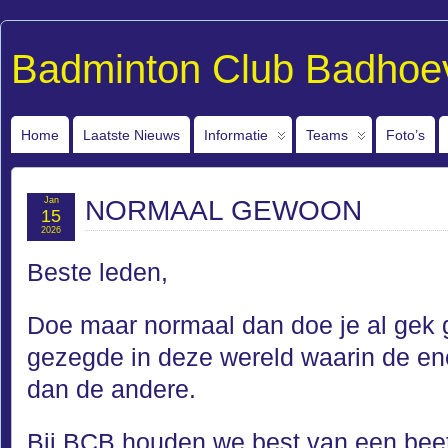
Badminton Club Badhoe
Home
Laatste Nieuws
Informatie
Teams
Foto’s
Jan
NORMAAL GEWOON
15
2026
Beste leden,
Doe maar normaal dan doe je al gek 
gezegde in deze wereld waarin de en
dan de andere.
Bij BCB houden we best van een beet